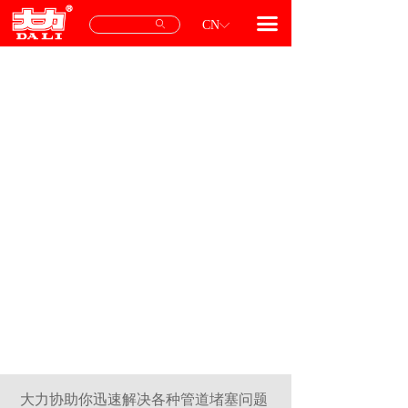
首页
끀
ꄙ
CN
ꀅ
产品中心
专用配件
服务与支持
关于我们
联系我们
大力协助你迅速解决各种管道堵塞问题