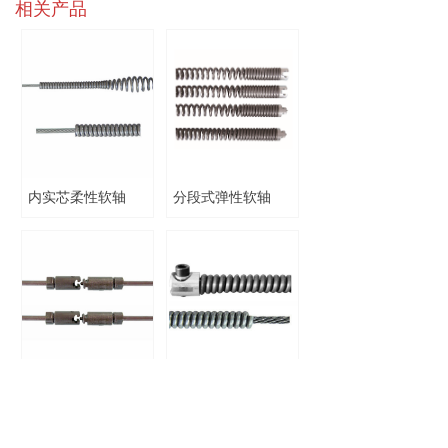
相关产品
内实芯柔性软轴
分段式弹性软轴
节杆式分段软轴
紧密绕内实芯软轴